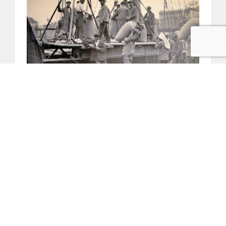
Stadsgraanzuiger No. 19 deel
VI (juni 2026)
20 juni 2026
Nieuws
Waar hebben we het eigenlijk over?Werd de
overslag van, los gestorte, granen, zaden,
bonen en derivaten tot in de jaren ’10 van de