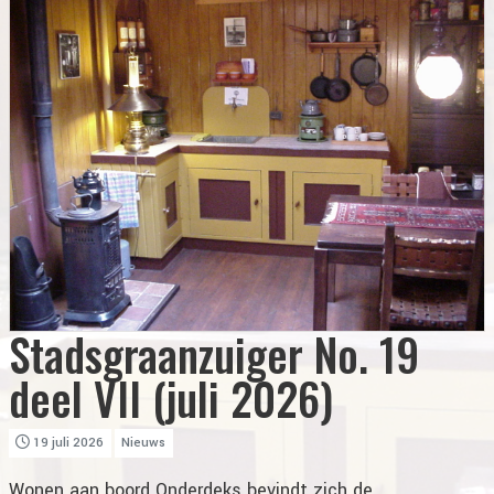
Stadsgraanzuiger No. 19
deel VII (juli 2026)
19 juli 2026
Nieuws
Wonen aan boord Onderdeks bevindt zich de